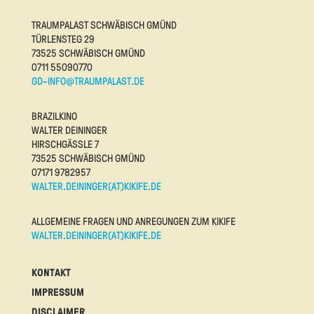
TRAUMPALAST SCHWÄBISCH GMÜND
TÜRLENSTEG 29
73525 SCHWÄBISCH GMÜND
0711 55090770
GD-INFO@TRAUMPALAST.DE
BRAZILKINO
WALTER DEININGER
HIRSCHGÄSSLE 7
73525 SCHWÄBISCH GMÜND
07171 9782957
WALTER.DEININGER(AT)KIKIFE.DE
ALLGEMEINE FRAGEN UND ANREGUNGEN ZUM KIKIFE
WALTER.DEININGER(AT)KIKIFE.DE
KONTAKT
IMPRESSUM
DISCLAIMER